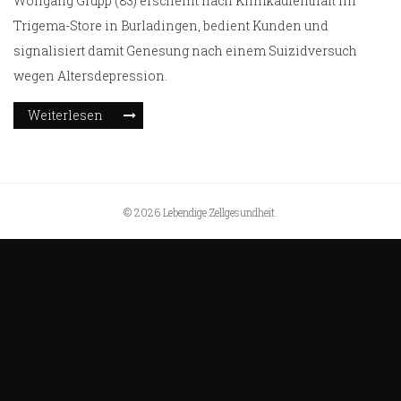
Wolfgang Grupp (83) erscheint nach Klinikaufenthalt im
Trigema-Store in Burladingen, bedient Kunden und
signalisiert damit Genesung nach einem Suizidversuch
wegen Altersdepression.
Weiterlesen
© 2026 Lebendige Zellgesundheit.