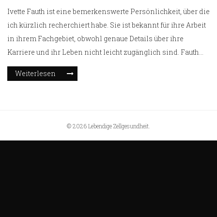
Ivette Fauth ist eine bemerkenswerte Persönlichkeit, über die
ich kürzlich recherchiert habe. Sie ist bekannt für ihre Arbeit
in ihrem Fachgebiet, obwohl genaue Details über ihre
Karriere und ihr Leben nicht leicht zugänglich sind. Fauth
hat sich durch ihre Hingabe und ihren Einsatz in ihrer
Weiterlesen
Branche einen Namen gemacht. Ihre Erfolge und Beiträge
sind inspirierend und lehrreich. Bleibt dran, da ich bald
mehr über diese faszinierende Persönlichkeit teilen werde.
© 2026 Lebendige Zellgesundheit.