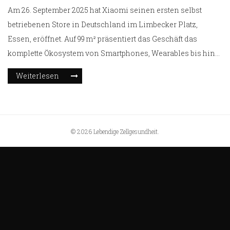
Am 26. September 2025 hat Xiaomi seinen ersten selbst
betriebenen Store in Deutschland im Limbecker Platz,
Essen, eröffnet. Auf 99 m² präsentiert das Geschäft das
komplette Ökosystem von Smartphones, Wearables bis hin
zu E‑Scootern. Sonderaktionen bieten ein Smartphone der
Weiterlesen
15T‑Serie plus Geschenke im Wert von 400 € für nur 1 €.
Zusätzlich gibt es stark rabattierte
Redmi Note 14 Pro‑Modelle. Verantwortliche betonen, dass
dies ein Meilenstein für die langfristige Marktpräsenz in
© 2026 Lebendige Zellgesundheit.
Deutschland und für weitere europäische Filialen sei.