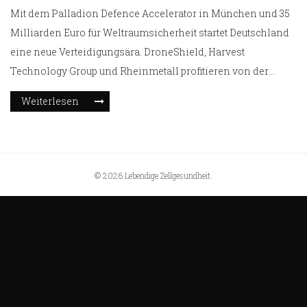
Mit dem Palladion Defence Accelerator in München und 35
Milliarden Euro für Weltraumsicherheit startet Deutschland
eine neue Verteidigungsära. DroneShield, Harvest
Technology Group und Rheinmetall profitieren von der
Fokussierung auf autonome Systeme und KI.
Weiterlesen
© 2026 Lebendige Zellgesundheit.