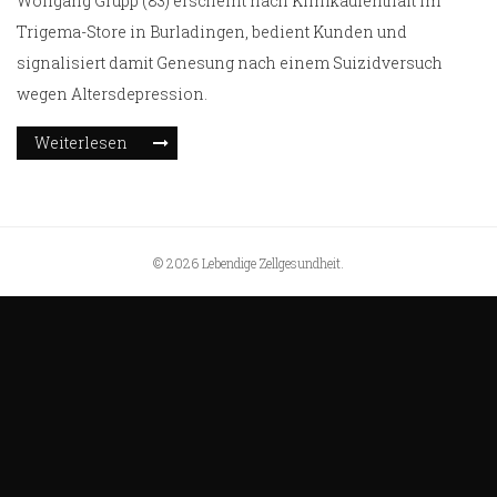
Wolfgang Grupp (83) erscheint nach Klinikaufenthalt im
Trigema-Store in Burladingen, bedient Kunden und
signalisiert damit Genesung nach einem Suizidversuch
wegen Altersdepression.
Weiterlesen
© 2026 Lebendige Zellgesundheit.