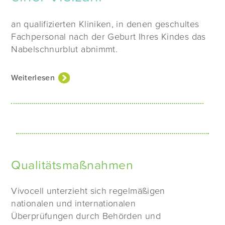
an qualifizierten Kliniken, in denen geschultes
Fachpersonal nach der Geburt Ihres Kindes das
Nabelschnurblut abnimmt.
Bitte benutzen Sie den
Weiterlesen
Klinikfinder
um eine Partnerklinik in Ihrer Umgebung zu
finden.
Qualitätsmaßnahmen
Vivocell unterzieht sich regelmäßigen
nationalen und internationalen
Überprüfungen durch Behörden und