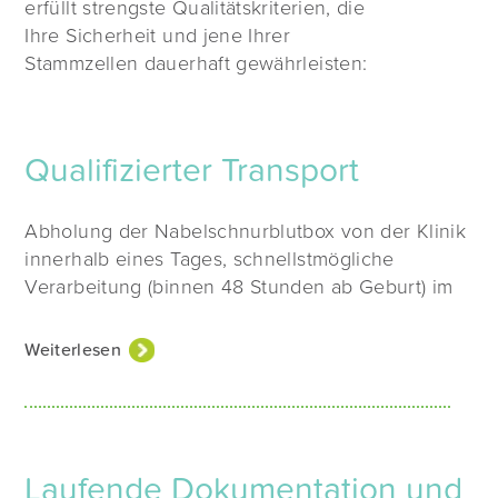
erfüllt strengste Qualitätskriterien, die
Ihre Sicherheit und jene Ihrer
Stammzellen dauerhaft gewährleisten:
Qualifizierter Transport
Abholung der Nabelschnurblutbox von der Klinik
innerhalb eines Tages, schnellstmögliche
Verarbeitung (binnen 48 Stunden ab Geburt) im
hausinternen Labor zur Sicherstellung einer
optimalen Vitalität der Stammzellen.
Weiterlesen
Vollständige Temperaturkontrolle sämtlicher
Prozesse von der Entnahme des
Nabelschnurblutes bis hin zur Kryokonservierung
der Stammzellen.
Laufende Dokumentation und