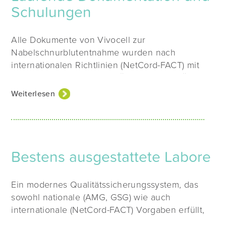
Schulungen
Steriler Transport und Verarbeitung im
„geschlossenen System“ durch
Alle Dokumente von Vivocell zur
zusätzliche Verwendung einer Spezialklemme am
Nabelschnurblutentnahme wurden nach
Entnahmebeutel.
internationalen Richtlinien (NetCord-FACT) mit
Hilfe von Hebammen und Ärztinnen bzw. Ärzten
praxisnah gestaltet.
Weiterlesen
Durchführung umfangreicher, ausführlicher
zellbiologischer Analysen und deren
Dokumentation für jedes einzelne
Stammzellpräparat.
Bestens ausgestattete Labore
Die Schulungen des Entnahmepersonals in den
Ein modernes Qualitätssicherungssystem, das
Kliniken werden von Teams kompetenter
sowohl nationale (AMG, GSG) wie auch
Mitarbeiterinnen aus den Bereichen Produkt- und
internationale (NetCord-FACT) Vorgaben erfüllt,
Qualitätsmanagement durchgeführt. Diese
gewährleistet höchste Qualität aller