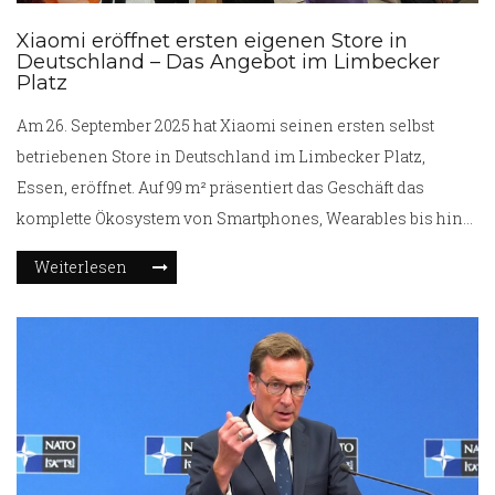
Xiaomi eröffnet ersten eigenen Store in
Deutschland – Das Angebot im Limbecker
Platz
Am 26. September 2025 hat Xiaomi seinen ersten selbst
betriebenen Store in Deutschland im Limbecker Platz,
Essen, eröffnet. Auf 99 m² präsentiert das Geschäft das
komplette Ökosystem von Smartphones, Wearables bis hin
zu E‑Scootern. Sonderaktionen bieten ein Smartphone der
Weiterlesen
15T‑Serie plus Geschenke im Wert von 400 € für nur 1 €.
Zusätzlich gibt es stark rabattierte
Redmi Note 14 Pro‑Modelle. Verantwortliche betonen, dass
dies ein Meilenstein für die langfristige Marktpräsenz in
Deutschland und für weitere europäische Filialen sei.