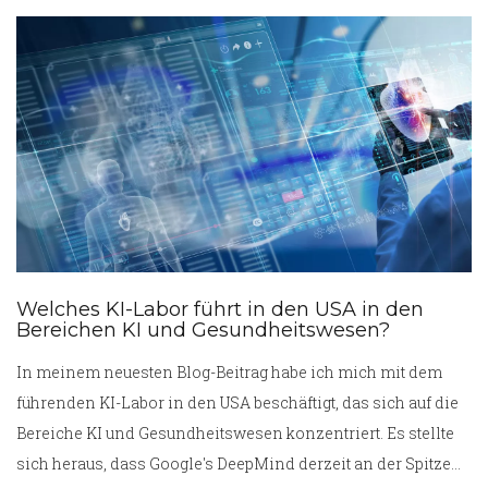
vornehmen, aber für die großen, komplizierten Operationen
brauchen wir immer noch die Superkräfte unserer geliebten
Chirurgen! Es ist ein bisschen so, als würde man einem
Kellner erlauben, den Salat zu schneiden, aber für das
Flambieren des Hauptgerichts braucht man den
Meisterkoch!
Welches KI-Labor führt in den USA in den
Bereichen KI und Gesundheitswesen?
In meinem neuesten Blog-Beitrag habe ich mich mit dem
führenden KI-Labor in den USA beschäftigt, das sich auf die
Bereiche KI und Gesundheitswesen konzentriert. Es stellte
sich heraus, dass Google's DeepMind derzeit an der Spitze