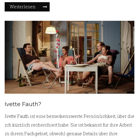
steht. Sie nutzen Künstliche Intelligenz, um präzise
Weiterlesen
Prognosen und Analysen in verschiedenen
Gesundheitsbereichen zu liefern. Es ist faszinierend zu
sehen, wie KI zunehmend in das Gesundheitswesen
integriert wird und das Potenzial hat, die
Patientenversorgung erheblich zu verbessern. Ich freue
mich darauf, in Zukunft mehr über diese fortschrittlichen
Technologien zu erfahren.
Ivette Fauth?
Ivette Fauth ist eine bemerkenswerte Persönlichkeit, über die
ich kürzlich recherchiert habe. Sie ist bekannt für ihre Arbeit
in ihrem Fachgebiet, obwohl genaue Details über ihre