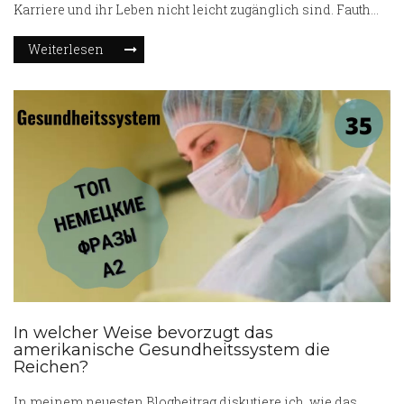
Karriere und ihr Leben nicht leicht zugänglich sind. Fauth
hat sich durch ihre Hingabe und ihren Einsatz in ihrer
Weiterlesen
Branche einen Namen gemacht. Ihre Erfolge und Beiträge
sind inspirierend und lehrreich. Bleibt dran, da ich bald
mehr über diese faszinierende Persönlichkeit teilen werde.
In welcher Weise bevorzugt das
amerikanische Gesundheitssystem die
Reichen?
In meinem neuesten Blogbeitrag diskutiere ich, wie das