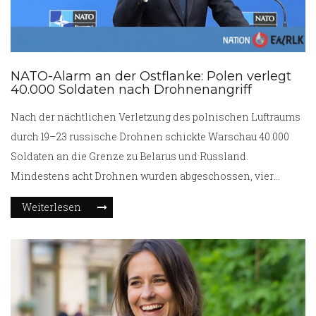
NATO-Alarm an der Ostflanke: Polen verlegt
40.000 Soldaten nach Drohnenangriff
Nach der nächtlichen Verletzung des polnischen Luftraums
durch 19–23 russische Drohnen schickte Warschau 40.000
Soldaten an die Grenze zu Belarus und Russland.
Mindestens acht Drohnen wurden abgeschossen, vier
Flughäfen schlossen vorübergehend. Polen rief Artikel 4 der
Weiterlesen
NATO an, der UN-Sicherheitsrat kam zu einer Sondersitzung
zusammen. Der Vorfall fiel mit den Manövern Zapad 2025
zusammen.